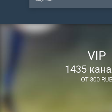
VIP
1435 кан
ОТ 300 RU