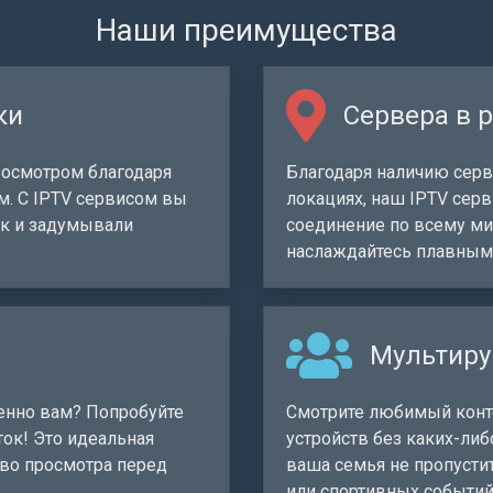
Наши преимущества
ки
Сервера в 
осмотром благодаря
Благодаря наличию серв
м. С IPTV сервисом вы
локациях, наш IPTV сер
ак и задумывали
соединение по всему мир
наслаждайтесь плавным
Мультир
енно вам? Попробуйте
Смотрите любимый конт
ток! Это идеальная
устройств без каких-либ
тво просмотра перед
ваша семья не пропусти
или спортивных событий