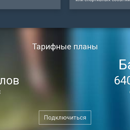
Тарифные планы
Б
алов
64
B
Подключиться